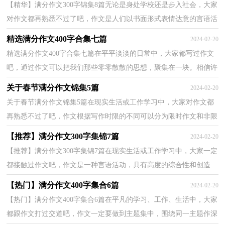
【精华】满分作文300字锦集8篇无论是身处学校还是步入社会，大家
对作文都再熟悉不过了吧，作文是人们以书面形式表情达意的言语活
动。你所见过的作文是什么样的呢？下面是小编精心...
精选满分作文400字合集七篇
2024-02-20
精选满分作文400字合集七篇在平平淡淡的日常中，大家都写过作文
吧，通过作文可以把我们那些零零散散的思想，聚集在一块。相信许
多人会觉得作文很难写吧，下面是小编整理的满分作文4...
关于春节满分作文锦集5篇
2024-02-20
关于春节满分作文锦集5篇在现实生活或工作学习中，大家对作文都
再熟悉不过了吧，作文根据写作时限的不同可以分为限时作文和非限
时作文。你知道作文怎样写才规范吗？下面是小编为...
【推荐】满分作文300字集锦7篇
2024-02-20
【推荐】满分作文300字集锦7篇在现实生活或工作学习中，大家一定
都接触过作文吧，作文是一种言语活动，具有高度的综合性和创造
性。还是对作文一筹莫展吗？下面是小编收集整理的满分...
【热门】满分作文400字集合6篇
2024-02-20
【热门】满分作文400字集合6篇在平凡的学习、工作、生活中，大家
都跟作文打过交道吧，作文一定要做到主题集中，围绕同一主题作深