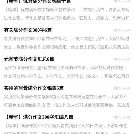
【精华】优秀满分作文锦集十篇
2024-02-20
【精华】优秀满分作文锦集十篇在学习、工作或生活中，许多人都写
过作文吧，写作文是培养人们的观察力、联想力、想象力、思考力和
记忆力的重要手段。相信很多朋友都对写作文感到...
有关满分作文300字6篇
2024-02-20
有关满分作文300字6篇在日常学习、工作抑或是生活中，大家都写过
作文，肯定对各类作文都很熟悉吧，作文是人们以书面形式表情达意
的言语活动。那么问题来了，到底应如何写一篇优秀的...
元宵节满分作文汇总6篇
2024-02-20
元宵节满分作文汇总6篇在我们平凡的日常里，大家都写过作文吧，
作文可分为小学作文、中学作文、大学作文（论文）。那要怎么写好
作文呢？下面是小编为大家整理的元宵节满分作文6篇，希望...
实用的写景满分作文锦集5篇
2024-02-20
实用的写景满分作文锦集5篇无论是在学校还是在社会中，大家都不
可避免地会接触到作文吧，借助作文人们可以反映客观事物、表达思
想感情、传递知识信息。那么一般作文是怎么写的...
【精华】满分作文300字汇编八篇
2024-02-20
【精华】满分作文300字汇编八篇在我们平凡的日常里，大家对作文