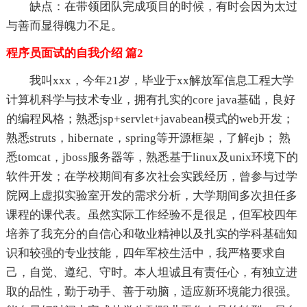
缺点：在带领团队完成项目的时候，有时会因为太过
与善而显得魄力不足。
程序员面试的自我介绍 篇2
我叫xxx，今年21岁，毕业于xx解放军信息工程大学
计算机科学与技术专业，拥有扎实的core java基础，良好
的编程风格；熟悉jsp+servlet+javabean模式的web开发；
熟悉struts，hibernate，spring等开源框架，了解ejb； 熟
悉tomcat，jboss服务器等，熟悉基于linux及unix环境下的
软件开发；在学校期间有多次社会实践经历，曾参与过学
院网上虚拟实验室开发的需求分析，大学期间多次担任多
课程的课代表。虽然实际工作经验不是很足，但军校四年
培养了我充分的自信心和敬业精神以及扎实的学科基础知
识和较强的专业技能，四年军校生活中，我严格要求自
己，自觉、遵纪、守时。本人坦诚且有责任心，有独立进
取的品性，勤于动手、善于动脑，适应新环境能力很强。